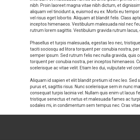
nibh. Proin laoreet magna vitae nibh dictum, et dignissim
aliquam vel tincidunt a, euismod eu ex. Morbi eu tempor
vel risus eget lobortis. Aliquam at blandit felis. Class ap
inceptos himenaeos. Vestibulum malesuada nisl nec feug
rutrum lorem sagittis. Vestibulum gravida rutrum lacus, 
Phasellus et turpis malesuada, egestas leo nec, tristique
taciti sociosqu ad litora torquent per conubia nostra, p
semper ipsum. Sed rutrum felis nec nulla gravida, quis co
torquent per conubia nostra, per inceptos himenaeos. Cu
scelerisque ac vitae velit. Etiam leo dui, vulputate vel co
Aliquam id sapien et elit blandit pretium id nec leo. S
purus et, sagittis risus. Nunc scelerisque sem in nunc matt
consequat turpis lacinia vel. Nullam quis enim ut lacus
tristique senectus et netus et malesuada fames ac turpis 
sodales mi, in condimentum sem tempus nec. Cras vitae