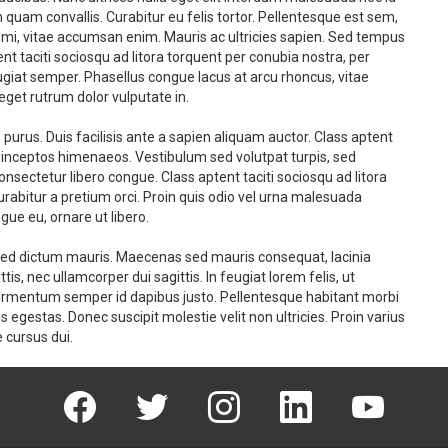
 quam convallis. Curabitur eu felis tortor. Pellentesque est sem,
 mi, vitae accumsan enim. Mauris ac ultricies sapien. Sed tempus
tent taciti sociosqu ad litora torquent per conubia nostra, per
iat semper. Phasellus congue lacus at arcu rhoncus, vitae
eget rutrum dolor vulputate in.
 purus. Duis facilisis ante a sapien aliquam auctor. Class aptent
er inceptos himenaeos. Vestibulum sed volutpat turpis, sed
nsectetur libero congue. Class aptent taciti sociosqu ad litora
rabitur a pretium orci. Proin quis odio vel urna malesuada
ngue eu, ornare ut libero.
ed sed dictum mauris. Maecenas sed mauris consequat, lacinia
is, nec ullamcorper dui sagittis. In feugiat lorem felis, ut
 fermentum semper id dapibus justo. Pellentesque habitant morbi
egestas. Donec suscipit molestie velit non ultricies. Proin varius
 cursus dui.
facebook
twitter
instagram
linkedin
youtube