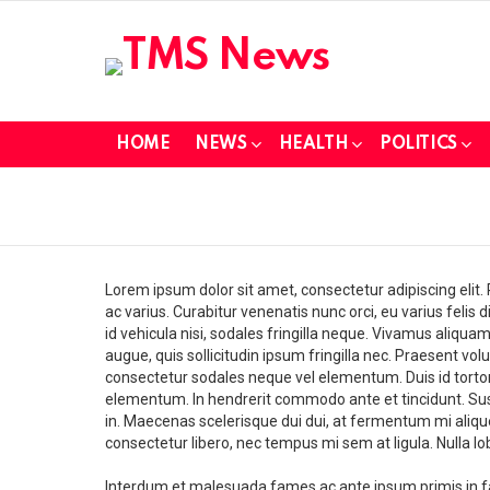
HOME
NEWS
HEALTH
POLITICS
Lorem ipsum dolor sit amet, consectetur adipiscing elit.
ac varius. Curabitur venenatis nunc orci, eu varius felis d
id vehicula nisi, sodales fringilla neque. Vivamus aliqua
augue, quis sollicitudin ipsum fringilla nec. Praesent volu
consectetur sodales neque vel elementum. Duis id tortor i
elementum. In hendrerit commodo ante et tincidunt. Sus
in. Maecenas scelerisque dui dui, at fermentum mi aliquet 
consectetur libero, nec tempus mi sem at ligula. Nulla lobor
Interdum et malesuada fames ac ante ipsum primis in fau