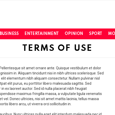
BUSINESS
ENTERTAINMENT
OPINION
SPORT
MO
TERMS OF USE
 Pellentesque sit amet ornare ante. Quisque vestibulum et dolor
ignissim in. Aliquam tincidunt nisi in nibh ultrices scelerisque. Sed
m elit elementum nibh aliquam consectetur. Nullam pulvinar nisl
tpat elit purus, eu porttitor libero malesuada sagittis. Sed
n ex laoreet auctor. Sed id nulla placerat nibh feugiat
pendisse maximus fringilla massa, a vulputate ligula venenatis
vel. Donec ultricies, nisi sit amet mattis lacinia, tellus massa
tis libero arcu, ut viverra orci sollicitudin in.
cibus. Nunc ultrices nulla eget elit interdum malesuada nec id