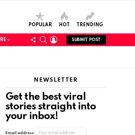
POPULAR
HOT
TRENDING
FOLLOW
SEARCH
LOGIN
RE
SUBMIT POST
US
NEWSLETTER
Get the best viral
stories straight into
your inbox!
Email address: